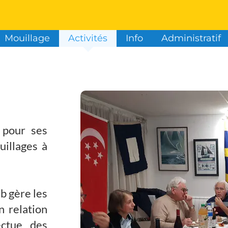
Mouillage
Activités
Info
Administratif
s pour ses
uillages à
ub gère les
n relation
ectue des