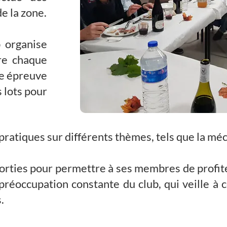
de la zone.
b organise
re chaque
te épreuve
s lots pour
ratiques sur différents thèmes, tels que la méca
sorties pour permettre à ses membres de profite
 préoccupation constante du club, qui veille à 
.